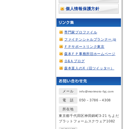
個人情報保護方針
専門家プロファイル
ファイナンシャルプランナー.jp
ＦＰサポートリンク東京
森本ＦＰ事務所旧ホームページ
Ｑ&Ａブログ
森本直人のX（旧ツイッター）
メール
info@morimoto-fpj.com
電 話
050－3786－4308
所在地
東京都千代田区神田錦町3-21 ちよだ
プラットフォームスクウェア1082