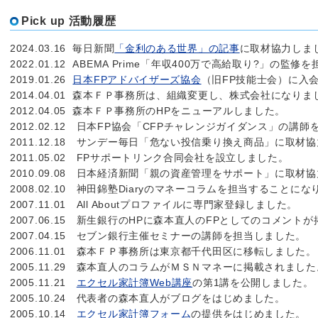
Pick up 活動履歴
2024.03.16 毎日新聞
「金利のある世界」の記事
に取材協力しま
2022.01.12 ABEMA Prime「年収400万で高給取り?」の監
2019.01.26
日本FPアドバイザーズ協会
（旧FP技能士会）に入
2014.04.01 森本ＦＰ事務所は、組織変更し、株式会社になりま
2012.04.05 森本ＦＰ事務所のHPをニューアルしました。
2012.02.12 日本FP協会「CFPチャレンジガイダンス」の講
2011.12.18 サンデー毎日「危ない投信乗り換え商品」に取材
2011.05.02 FPサポートリンク合同会社を設立しました。
2010.09.08 日本経済新聞「親の資産管理をサポート」に取材
2008.02.10 神田錦塾Diaryのマネーコラムを担当することに
2007.11.01 All Aboutプロファイルに専門家登録しました。
2007.06.15 新生銀行のHPに森本直人のFPとしてのコメント
2007.04.15 セブン銀行主催セミナーの講師を担当しました。
2006.11.01 森本ＦＰ事務所は東京都千代田区に移転しました。
2005.11.29 森本直人のコラムがＭＳＮマネーに掲載されました
2005.11.21
エクセル家計簿Web講座
の第1講を公開しました。
2005.10.24 代表者の森本直人がブログをはじめました。
2005.10.14
エクセル家計簿フォーム
の提供をはじめました。