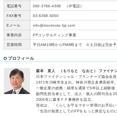
電話番号
050-3786-4308 （IP電話）
FAX番号
03-6368-5050
Eメール
info@morimoto-fpj.com
事業内容
FPコンサルティング事業
営業時間
平日AM10時からPM8時まで ※土日祝は完全
プロフィール
森本 直人 （もりもと なおと） ファイナ
日本ファイナンシャル・プランナーズ協会会員
1971年川崎市生まれ。神奈川県立多摩高校卒
一般企業の総務・経理を通算で5年以上経験後
顧問先担当者として、法人・個人の関与先を2
2005年に森本ＦＰ事務所を設立。
現在は、「くらしを守るマネー管理のお手伝い
「生活の知恵としてのFPをもっと身近なもの