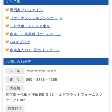
リンク集
専門家プロファイル
ファイナンシャルプランナー.jp
ＦＰサポートリンク東京
森本ＦＰ事務所旧ホームページ
Ｑ&Ａブログ
森本直人のX（旧ツイッター）
お問い合わせ先
メール
info@morimoto-fpj.com
電 話
050－3786－4308
所在地
東京都千代田区神田錦町3-21 ちよだプラットフォームスク
ウェア1082
営業時間